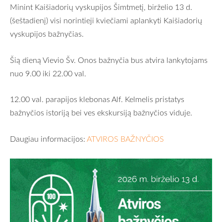
Minint Kaišiadorių vyskupijos Šimtmetį, birželio 13 d.
(šeštadienį) visi norintieji kviečiami aplankyti Kaišiadorių
vyskupijos bažnyčias.
Šią dieną Vievio Šv. Onos bažnyčia bus atvira lankytojams
nuo 9.00 iki 22.00 val.
12.00 val. parapijos klebonas Alf. Kelmelis pristatys
bažnyčios istoriją bei ves ekskursiją bažnyčios viduje.
Daugiau informacijos:
ATVIROS BAŽNYČIOS