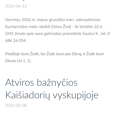
2026-06-12
Norintys 2026 m. liepos-gruodžio mėn. sekmadieniais
Eucharistijos metu skelbti Dievo Žodį - iki birželio 22 d.
SMS žinute apie savo galimybes praneškite Sauliui K., tel. 0
686 24 054.
Pradžioje buvo Žodis, tas Žodis buvo pas Dievą, ir Žodis buvo
Dievas (Jn 1, 1).
Atviros bažnyčios
Kaišiadorių vyskupijoje
2026-06-08