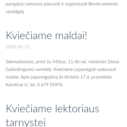
parapijos namuose planuoti ir organizuoti Bendruomenės
savaitgalį.
Kviečiame maldai!
2026-06-12
Sekmadieniais, prieš šv. Mišias, 11.40 val. melsimės Dievo
Gailestingumo vainikėlį. Kviečiame įsipareigoti vadovauti
maldai. Apie įsipareigojimą iki birželio 17 d. praneškite
Karolinai U. tel.
0 679 55976.
Kviečiame lektoriaus
tarnystei