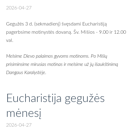
2026-04-27
Gegužės 3 d. (sekmadienį) švęsdami Eucharistiją
pagerbsime motinystės dovaną. Šv. Mišios - 9.00 ir 12.00
val.
Melsime Dievo palaimos gyvoms motinoms. Po Mišių
prisiminsime mirusias motinas ir melsime už jų išaukštinimą
Dangaus Karalystėje.
Eucharistija gegužės
mėnesį
2026-04-27