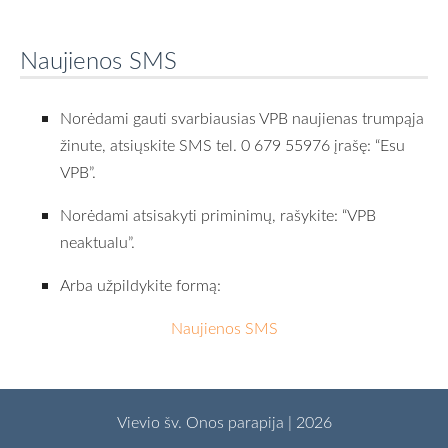
Naujienos SMS
Norėdami gauti svarbiausias VPB naujienas trumpąja
žinute, atsiųskite SMS tel. 0 679 55976 įrašę: “Esu
VPB”.
Norėdami atsisakyti priminimų, rašykite: “VPB
neaktualu”.
Arba užpildykite formą:
Naujienos SMS
Vievio šv. Onos parapija | 2026