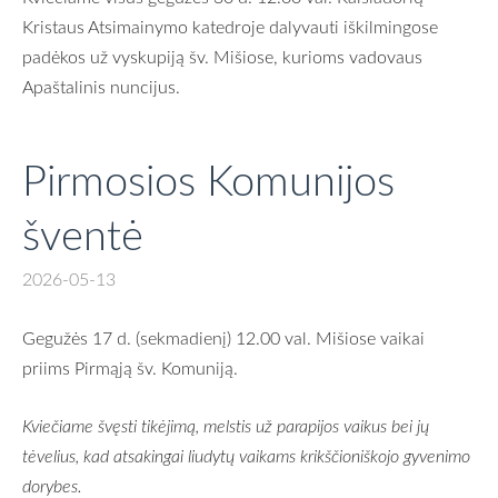
Kristaus Atsimainymo katedroje dalyvauti iškilmingose
padėkos už vyskupiją šv. Mišiose, kurioms vadovaus
Apaštalinis nuncijus.
Pirmosios Komunijos
šventė
2026-05-13
Gegužės 17 d. (sekmadienį) 12.00 val. Mišiose vaikai
priims Pirmąją šv. Komuniją.
Kviečiame švęsti tikėjimą, melstis už parapijos vaikus bei jų
tėvelius, kad atsakingai liudytų vaikams krikščioniškojo gyvenimo
dorybes.