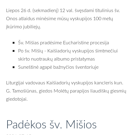
Liepos 26 d. (sekmadienį) 12 val. švęsdami titulinius šv.
Onos atlaidus minėsime mūsų vyskupijos 100 metų
įkūrimo jubiliejų.
Šv. Mišias pradėsime Eucharistine procesija
Po šv. Mišių - Kaišiadorių vyskupijos šimtmečiui
skirto nuotraukų albumo pristatymas
Suneštinė agapė bažnyčios šventoriuje
Liturgijai vadovaus Kaišiadorių vyskupijos kancleris kun.
G. Tamošiūnas, giedos Molėtų parapijos liaudiškų giesmių
giedotojai.
Padėkos šv. Mišios