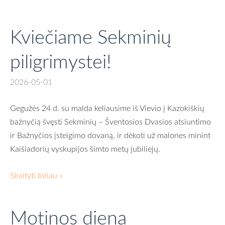
Kviečiame Sekminių
piligrimystei!
2026-05-01
Gegužės 24 d. su malda keliausime iš Vievio į Kazokiškių
bažnyčią švęsti Sekminių – Šventosios Dvasios atsiuntimo
ir Bažnyčios įsteigimo dovaną, ir dėkoti už malones minint
Kaišiadorių vyskupijos šimto metų jubiliejų.
Skaityti toliau »
Motinos diena