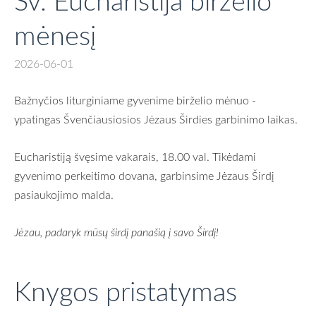
Šv. Eucharistija birželio
mėnesį
2026-06-01
Bažnyčios liturginiame gyvenime birželio mėnuo -
ypatingas Švenčiausiosios Jėzaus Širdies garbinimo laikas.
Eucharistiją švęsime vakarais, 18.00 val. Tikėdami
gyvenimo perkeitimo dovana, garbinsime Jėzaus Širdį
pasiaukojimo malda.
Jėzau, padaryk mūsų širdį panašią į savo Širdį!
Knygos pristatymas