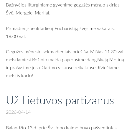
Bažnyčios liturginiame gyvenime gegužės mėnuo skirtas
Švč. Mergelei Marijai.
Pirmadienį-penktadienį Eucharistiją švęsime vakarais,
18.00 val.
Gegužės mėnesio sekmadieniais prieš šv. Mišias 11.30 val.
melsdamiesi Rožinio malda pagerbsime dangiškąją Motiną
ir prašysime jos užtarimo visuose reikaluose. Kviečiame
melstis kartu!
Už Lietuvos partizanus
2026-04-14
Balandžio 13 d. prie Šv. Jono kaimo buvo pašventintas