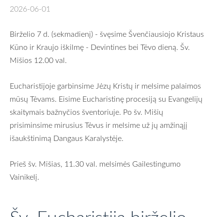
2026-06-01
Birželio 7 d. (sekmadienį) - švęsime Švenčiausiojo Kristaus
Kūno ir Kraujo iškilmę - Devintines bei Tėvo dieną. Šv.
Mišios 12.00 val.
Eucharistijoje garbinsime Jėzų Kristų ir melsime palaimos
mūsų Tėvams. Eisime Eucharistinę procesiją su Evangelijų
skaitymais bažnyčios šventoriuje. Po šv. Mišių
prisiminsime mirusius Tėvus ir melsime už jų amžinąjį
išaukštinimą Dangaus Karalystėje.
Prieš šv. Mišias, 11.30 val. melsimės Gailestingumo
Vainikelį.