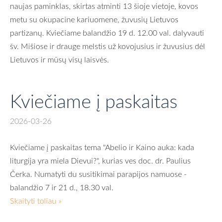
naujas paminklas, skirtas atminti 13 šioje vietoje, kovos
metu su okupacine kariuomene, žuvusių Lietuvos
partizanų. Kviečiame balandžio 19 d. 12.00 val. dalyvauti
šv. Mišiose ir drauge melstis už kovojusius ir žuvusius dėl
Lietuvos ir mūsų visų laisvės.
Kviečiame į paskaitas
2026-03-26
Kviečiame į paskaitas tema "Abelio ir Kaino auka: kada
liturgija yra miela Dievui?", kurias ves doc. dr. Paulius
Čerka. Numatyti du susitikimai parapijos namuose -
balandžio 7 ir 21 d., 18.30 val.
Skaityti toliau »