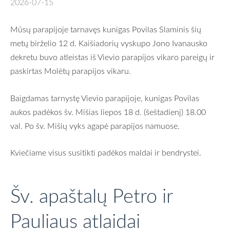
2026-07-15
Mūsų parapijoje tarnavęs kunigas
Povilas Slaminis š
ių
metų birželio 12 d. Kaišiadorių vyskupo Jono Ivanausko
dekretu buvo atleistas
iš Vievio parapijos vikaro pareigų ir
paskirtas Molėtų parapijos vikaru.
Baigdamas tarnystę Vievio parapijoje, kunigas Povilas
aukos padėkos šv. Mišias liepos 18 d. (šeštadienį) 18.00
val. Po šv. Mišių vyks agapė parapijos namuose.
Kviečiame visus susitikti padėkos maldai ir bendrystei.
Šv. apaštalų Petro ir
Pauliaus atlaidai