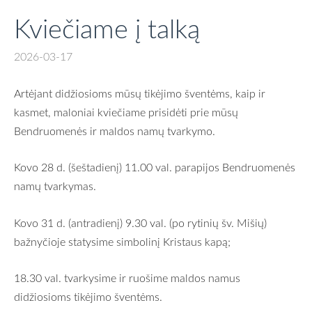
Kviečiame į talką
2026-03-17
Artėjant didžiosioms mūsų tikėjimo šventėms, kaip ir
kasmet, maloniai kviečiame prisidėti prie mūsų
Bendruomenės ir maldos namų tvarkymo.
Kovo 28 d. (šeštadienį) 11.00 val. parapijos Bendruomenės
namų tvarkymas.
Kovo 31 d. (antradienį) 9.30
val. (po rytinių šv. Mišių)
bažnyčioje statysime simbolinį Kristaus kapą;
18.30 val. tvarkysime ir ruošime maldos namus
didžiosioms tikėjimo šventėms.