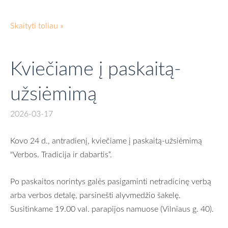
Skaityti toliau »
Kviečiame į paskaitą-
užsiėmimą
2026-03-17
Kovo 24 d., antradienį, kviečiame į paskaitą-užsiėmimą
"Verbos. Tradicija ir dabartis“.
Po paskaitos norintys galės pasigaminti netradicinę verbą
arba verbos detalę, parsinešti alyvmedžio šakelę.
Susitinkame 19.00 val. parapijos namuose (Vilniaus g. 40).