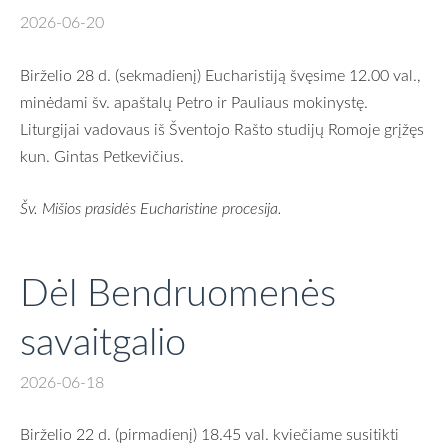
2026-06-20
Birželio 28 d. (sekmadienį) Eucharistiją švęsime 12.00 val.,
minėdami šv. apaštalų Petro ir Pauliaus mokinystę.
Liturgijai vadovaus iš Šventojo Rašto studijų Romoje grįžęs
kun. Gintas Petkevičius.
Šv. Mišios prasidės Eucharistine procesija.
Dėl Bendruomenės
savaitgalio
2026-06-18
Birželio 22 d. (pirmadienį) 18.45 val. kviečiame susitikti