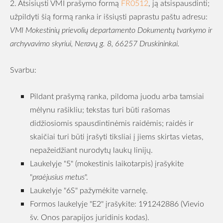
2. Atsisiųsti VMI prašymo formą
FR0512
, ją atsispausdinti;
užpildyti šią formą ranka ir išsiųsti paprastu paštu adresu:
VMI Mokestinių prievolių departamento Dokumentų tvarkymo ir
archyvavimo skyriui, Neravų g. 8, 66257 Druskininkai.
Svarbu:
Pildant prašymą ranka, pildoma juodu arba tamsiai
mėlynu rašikliu; tekstas turi būti rašomas
didžiosiomis spausdintinėmis raidėmis; raidės ir
skaičiai turi būti įrašyti tiksliai į jiems skirtas vietas,
nepažeidžiant nurodytų laukų linijų.
Laukelyje "5" (mokestinis laikotarpis) įrašykite
"
praėjusius metus
".
Laukelyje "6S" pažymėkite varnelę.
Formos laukelyje "E2" įrašykite: 191242886 (Vievio
šv. Onos parapijos juridinis kodas).