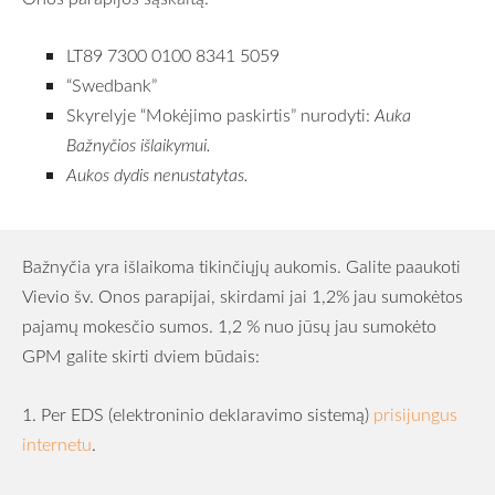
LT89 7300 0100 8341 5059
“Swedbank”
Skyrelyje “Mokėjimo paskirtis” nurodyti:
Auka
Bažnyčios išlaikymui.
Aukos dydis nenustatytas.
Bažnyčia yra išlaikoma tikinčiųjų aukomis. Galite paaukoti
Vievio šv. Onos parapijai, skirdami jai 1,2% jau sumokėtos
pajamų mokesčio sumos. 1,2 % nuo jūsų jau sumokėto
GPM galite skirti dviem būdais:
1. Per EDS (elektroninio deklaravimo sistemą)
prisijungus
internetu
.