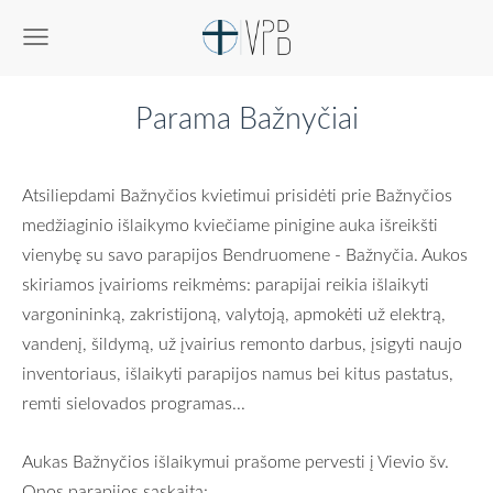
Parama Bažnyčiai
Atsiliepdami Bažnyčios kvietimui prisidėti prie Bažnyčios
medžiaginio išlaikymo kviečiame pinigine auka išreikšti
vienybę su savo parapijos Bendruomene - Bažnyčia. Aukos
skiriamos įvairioms reikmėms: parapijai reikia išlaikyti
vargonininką, zakristijoną, valytoją, apmokėti už elektrą,
vandenį, šildymą, už įvairius remonto darbus, įsigyti naujo
inventoriaus, išlaikyti parapijos namus bei kitus pastatus,
remti sielovados programas...
Aukas Bažnyčios išlaikymui prašome pervesti į Vievio šv.
Onos parapijos sąskaitą: