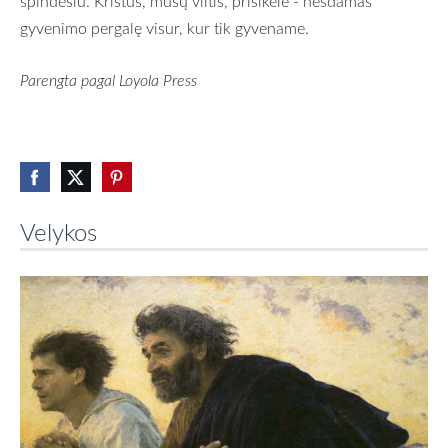
spindesiu. Kristus, mūsų viltis, prisikėlė - nešdamas
gyvenimo pergalę visur, kur tik gyvename.
Parengta pagal Loyola Press
Velykos