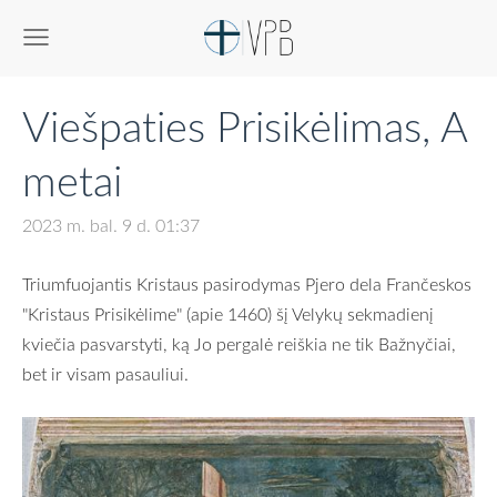
Viešpaties Prisikėlimas, A
metai
2023 m. bal. 9 d. 01:37
Triumfuojantis Kristaus pasirodymas Pjero dela Frančeskos
"Kristaus Prisikėlime" (apie 1460) šį Velykų sekmadienį
kviečia pasvarstyti, ką Jo pergalė reiškia ne tik Bažnyčiai,
bet ir visam pasauliui.