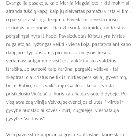
Evangelija pasakoja, kaip Marija Magdalietė ir kiti mokiniai
atranda tuščią kapą, kaip jų sielvartas pamažu virsta viltimi,
o paskui - aistringu tikėjimu. Paveikslas neveda mūsų
tokiomis pakopomis - čia užfiksuota akimirka, kai Kristus
pergalingai nyra iš kapo. Pavaizduotas Kristus yra tvirtas
nugalėtojas, ryžtingas veikti - viena koja, pastatyta ant kapo
dangčio - lyg postūmis pirmyn. Jo žvilgsnis tiesus,
veriamas: antgamtinė visiškos, aukščiausios valdžios
išraiška. Jo aureolė kaip karūna, pergalės vėliava - tai
skeptras; čia Kristus ne tik iš mirties persikelia į gyvenimą,
bet iš Rabio, kuris vaikščiojo Galilėjos keliais, virsta
prisikėlusiu Viešpačiu, kuris karaliauja visoje didybėje. Per
visą atvaizdą vilnija Velykų sekvencijos eilutės: "Mirtis ir
gyvybė nuostabiai kovės - mirtį nugalėjęs, viešpatauja
gyvybės Valdovas".
Visa paveikslo kompozicija grįsta kontrastais, kurie skirti