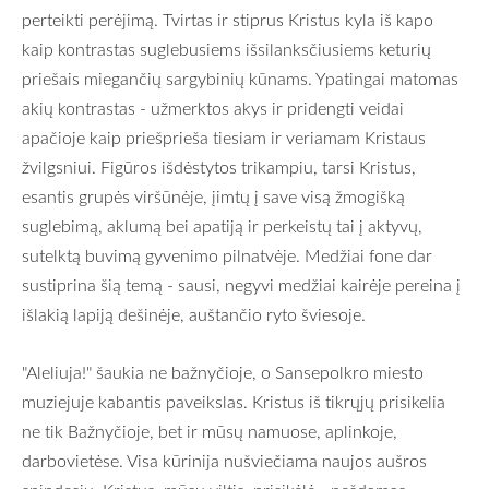
perteikti perėjimą. Tvirtas ir stiprus Kristus kyla iš kapo
kaip kontrastas suglebusiems išsilanksčiusiems keturių
priešais miegančių sargybinių kūnams. Ypatingai matomas
akių kontrastas - užmerktos akys ir pridengti veidai
apačioje kaip priešprieša tiesiam ir veriamam Kristaus
žvilgsniui. Figūros išdėstytos trikampiu, tarsi Kristus,
esantis grupės viršūnėje, įimtų į save visą žmogišką
suglebimą, aklumą bei apatiją ir perkeistų tai į aktyvų,
sutelktą buvimą gyvenimo pilnatvėje. Medžiai fone dar
sustiprina šią temą - sausi, negyvi medžiai kairėje pereina į
išlakią lapiją dešinėje, auštančio ryto šviesoje.
"Aleliuja!" šaukia ne bažnyčioje, o Sansepolkro miesto
muziejuje kabantis paveikslas. Kristus iš tikrųjų prisikelia
ne tik Bažnyčioje, bet ir mūsų namuose, aplinkoje,
darbovietėse. Visa kūrinija nušviečiama naujos aušros