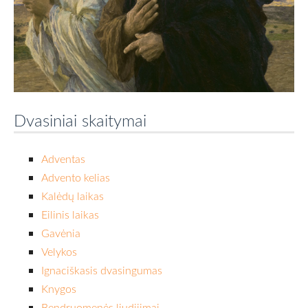
Dvasiniai skaitymai
Adventas
Advento kelias
Kalėdų laikas
Eilinis laikas
Gavėnia
Velykos
Ignaciškasis dvasingumas
Knygos
Bendruomenės liudijimai