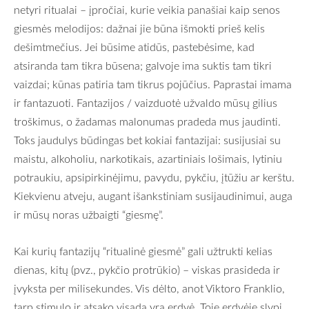
netyri ritualai – įpročiai, kurie veikia panašiai kaip senos
giesmės melodijos: dažnai jie būna išmokti prieš kelis
dešimtmečius. Jei būsime atidūs, pastebėsime, kad
atsiranda tam tikra būsena; galvoje ima suktis tam tikri
vaizdai; kūnas patiria tam tikrus pojūčius. Paprastai imama
ir fantazuoti. Fantazijos / vaizduotė užvaldo mūsų gilius
troškimus, o žadamas malonumas pradeda mus jaudinti.
Toks jaudulys būdingas bet kokiai fantazijai: susijusiai su
maistu, alkoholiu, narkotikais, azartiniais lošimais, lytiniu
potraukiu, apsipirkinėjimu, pavydu, pykčiu, įtūžiu ar kerštu.
Kiekvienu atveju, augant išankstiniam susijaudinimui, auga
ir mūsų noras užbaigti “giesmę”.
Kai kurių fantazijų “ritualinė giesmė” gali užtrukti kelias
dienas, kitų (pvz., pykčio protrūkio) – viskas prasideda ir
įvyksta per milisekundes. Vis dėlto, anot Viktoro Franklio,
tarp stimulo ir atsako visada yra erdvė. Toje erdvėje slypi