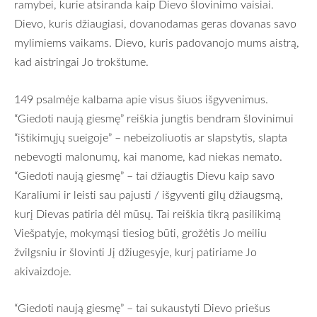
ramybei, kurie atsiranda kaip Dievo šlovinimo vaisiai.
Dievo, kuris džiaugiasi, dovanodamas geras dovanas savo
mylimiems vaikams. Dievo, kuris padovanojo mums aistrą,
kad aistringai Jo trokštume.
149 psalmėje kalbama apie visus šiuos išgyvenimus.
“Giedoti naują giesmę” reiškia jungtis bendram šlovinimui
“ištikimųjų sueigoje” – nebeizoliuotis ar slapstytis, slapta
nebevogti malonumų, kai manome, kad niekas nemato.
“Giedoti naują giesmę” – tai džiaugtis Dievu kaip savo
Karaliumi ir leisti sau pajusti / išgyventi gilų džiaugsmą,
kurį Dievas patiria dėl mūsų. Tai reiškia tikrą pasilikimą
Viešpatyje, mokymąsi tiesiog būti, grožėtis Jo meiliu
žvilgsniu ir šlovinti Jį džiugesyje, kurį patiriame Jo
akivaizdoje.
“Giedoti naują giesmę” – tai sukaustyti Dievo priešus