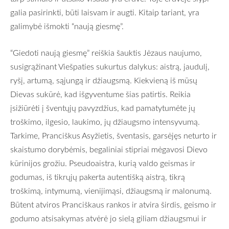
galia pasirinkti, būti laisvam ir augti. Kitaip tariant, yra
galimybė išmokti “naują giesmę”.
“Giedoti naują giesmę” reiškia šauktis Jėzaus naujumo,
susigrąžinant Viešpaties sukurtus dalykus: aistrą, jaudulį,
ryšį, artumą, sąjungą ir džiaugsmą. Kiekvieną iš mūsų
Dievas sukūrė, kad išgyventume šias patirtis. Reikia
įsižiūrėti į šventųjų pavyzdžius, kad pamatytumėte jų
troškimo, ilgesio, laukimo, jų džiaugsmo intensyvumą.
Tarkime, Pranciškus Asyžietis, šventasis, garsėjęs neturto ir
skaistumo dorybėmis, begaliniai stipriai mėgavosi Dievo
kūrinijos grožiu. Pseudoaistra, kurią valdo geismas ir
godumas, iš tikrųjų pakerta autentišką aistrą, tikrą
troškimą, intymumą, vienijimąsi, džiaugsmą ir malonumą.
Būtent atviros Pranciškaus rankos ir atvira širdis, geismo ir
godumo atsisakymas atvėrė jo sielą giliam džiaugsmui ir