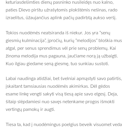
keturiasdešimties dienų pasninko nusileidęs nuo kalno,
paties Dievo pirštu užrašytomis plokštėmis nešinas, rado
izraelitus, ūžaujančius aplink pačių padirbtą aukso veršį.
Tokios nuodėmės neatsiranda iš niekur. Jos yra “senų
giesmių kulminacija”, įpročių, kurių “melodijos” bloškia mus
atgal, per senus sprendimus vėl prie senų problemų. Kai
žinoma melodija mus pagauna, jaučiame norą ją užbaigti.
Kuo ilgiau giedame seną giesmę, tuo sunkiau sustoti.
Labai naudinga atidžiai, bet švelniai apmąstyti savo patirtis,
įskaitant tamsiausias nuodėmės akimirkas. Dėl gėdos
esame linkę vengti sakyti visą tiesą apie savo elgesį. Deja,
šitaip slėpdamiesi nuo savęs netenkame progos išmokti
vertingų pamokų ir augti.
Tiesa ta, kad į nuodėmingus poelgius beveik visuomet veda