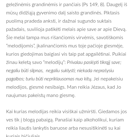
geležinėmis grandinėmis ir pančiais (Ps 149, 8). Daugelį iš
mūsų didžiąją gyvenimo dalį saisto grandinės. Piktasis
puolimą pradeda anksti, ir dažnai sugundo suktais
pažadais, suvilioja patikėti melais apie save ar apie Dievą.
Šie melai tampa mus rišančiomis virvėmis, savotiškomis
“melodijomis”, įkalinančiomis mus toje pačioje giesmėje,
kurios giedojimas baigiasi vis taip pat apgailėtinai. Puikiai
žinau keletą savo “melodijų”:
Privalau paslėpti tikrąjį save;
negaliu būti silpnas, negaliu suklysti; niekada neprašysiu
pagalbos; turiu būti nepriklausomas nuo kitų
. Jei nepakeisiu
melodijos, giesmė nesibaigs. Man reikia Jėzaus, kad Jo
naujumas pakeistų mano giesmę.
Kai kurias melodijas reikia visiškai užmiršti. Giedamos jos
ves tik į blogą pabaigą. Panašiai kaip alkoholikui, kuriam
reikia liautis lankytis baruose arba nesusitikinėti su kai
kuriais bičiuliais.