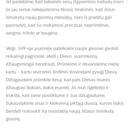
Jei pastebime, kad laikomės senų išgyvenimo metodų (nors
jie jau seniai nebepateisina tikslo), leiskimės, kad Jėzus
išmokytų naujų giesmių melodijų, nors iš pradžių gali
pasirodyti, kad šis mokymosi procesas nepriimtinas,
vargina, trikdo ar baugina.
Vėlgi, 149-oje psalmėje pateikiami naujai giesmei giedoti
reikalingi pagrindai: ateiti į Dievo susirinkimą,
džiaugsmingai bendrauti. Priimkime ir dovanokime meilę
kartu – kartu atviromis širdimis šlovindami gyvąjį Dievą.
Džiūgaudami priimkite tiesą, kad pats Dievas mumis
džiaugiasi (tokiais, kokie esame), Jis mus išgelbėjo ir
trokšta, kad Jame pasiliktume ir Juo džiūgautume.
Sukaustykime visas ir kiekvieną piktąją dvasią, kurios išdrįs
bandyti nutraukti šią nuostabią naują Jėzaus išmokytą
giesmę.