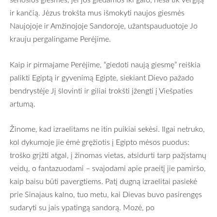
ir kančią. Jėzus trokšta mus išmokyti naujos giesmės
Naujojoje ir Amžinojoje Sandoroje, užantspauduotoje Jo
krauju pergalingame Perėjime.
Kaip ir pirmajame Perėjime, “giedoti naują giesmę” reiškia
palikti Egiptą ir gyvenimą Egipte, siekiant Dievo pažado
bendrystėje Jį šlovinti ir giliai trokšti įžengti į Viešpaties
artumą.
Žinome, kad izraelitams ne itin puikiai sekėsi. Ilgai netruko,
kol dykumoje jie ėmė gręžiotis į Egipto mėsos puodus:
troško grįžti atgal, į žinomas vietas, atsidurti tarp pažįstamų
veidų, o fantazuodami – svajodami apie praeitį jie pamiršo,
kaip baisu būti pavergtiems. Patį dugną izraelitai pasiekė
prie Sinajaus kalno, tuo metu, kai Dievas buvo pasirengęs
sudaryti su jais ypatingą sandorą. Mozė, po