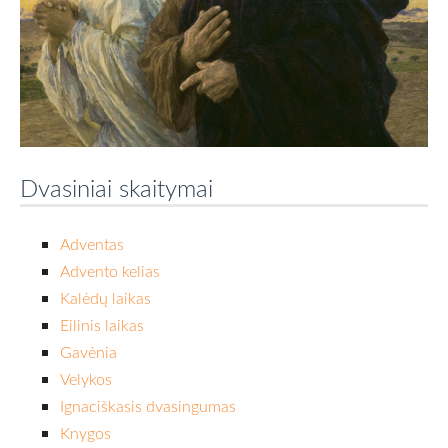
Dvasiniai skaitymai
Adventas
Advento kelias
Kalėdų laikas
Eilinis laikas
Gavėnia
Velykos
Ignaciškasis dvasingumas
Knygos