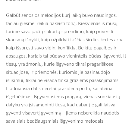
Galbūt senosios melodijos kurį laiką buvo naudingos,
tačiau giesmei reikia pakeisti toną. Kiekvienas iš mūsų
turime savo pačių sukurtų sprendimų, kaip priversti
skausmą išnykti, kaip užpildyti tuščias širdies kertes arba
kaip išspręsti savo vidinį konfliktą. Be kitų pagalbos ir
apsaugos, kartais tai būdavo vienintelis būdas išgyventi. Iš
tiesų, yra žmonių, kurie išgyveno tikrai pragariškose
situacijose, ir priemonės, kuriomis jie pasinaudojo
išlikimui, tikrai ne visada tinka gražiems pasakojimams.
Liūdniausia dalis neretai prasideda po to, kai ateina
išgelbėjimas. Išgyvenusiems pragarą, vienas sunkiausių
dalykų yra įsisąmoninti tiesą, kad dabar jie gali laisvai
gyventi visavertį gyvenimą – jiems nebereikia naudotis
savaisiais bedžiaugsmiais išgyvenimo metodais.