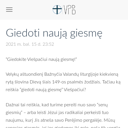
Giedoti naują giesmę
2021 m. bal. 15 d. 23:52
“Giedokite Viešpačiui naują giesmę!”
Velykų aštuondienį Bažnyčia Valandų liturgijoje kiekvieną
rytą šlovina Dievą šiais 149-os psalmės žodžiais. Tačiau ką
reiškia “giedoti naują giesmę“ Viešpačiui?
Dažnai tai reiškia, kad turime pereiti nuo savo “senų
giesmių“ – arba leisti Jėzui jas radikaliai perkeisti tuo
naujumu, kurį Jis atneša savo Perėjimo pergalėje. Mūsų
senosios giesmės, jei jos giedamos iki galo, neša tik vergiją