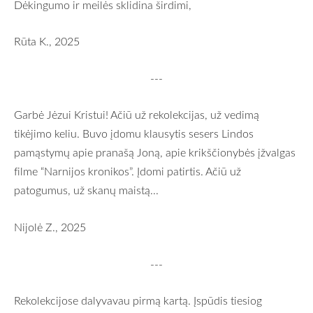
Dėkingumo ir meilės sklidina širdimi,
Rūta K., 2025
---
Garbė Jėzui Kristui! Ačiū už rekolekcijas, už vedimą
tikėjimo keliu. Buvo įdomu klausytis sesers Lindos
pamąstymų apie pranašą Joną, apie krikščionybės įžvalgas
filme “Narnijos kronikos”. Įdomi patirtis. Ačiū už
patogumus, už skanų maistą...
Nijolė Z., 2025
---
Rekolekcijose dalyvavau pirmą kartą. Įspūdis tiesiog