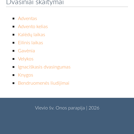
Dvasiniai skaitymai
Adventas
Advento kelias
Kalėdų laikas
Eilinis laikas
Gavėnia
Velykos
Ignaciškasis dvasingumas
Knygos
Bendruomenės liudijimai
Vievio šv. Onos parapija | 2026