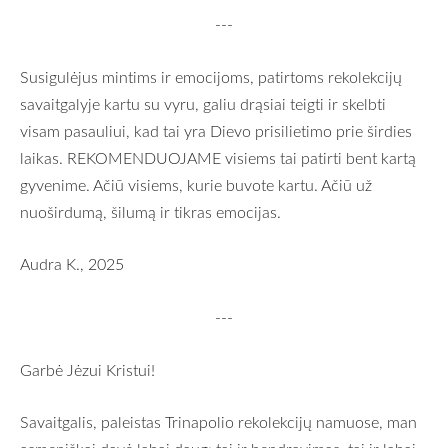
---
Susigulėjus mintims ir emocijoms, patirtoms rekolekcijų
savaitgalyje kartu su vyru, galiu drąsiai teigti ir skelbti
visam pasauliui, kad tai yra Dievo prisilietimo prie širdies
laikas. REKOMENDUOJAME visiems tai patirti bent kartą
gyvenime. Ačiū visiems, kurie buvote kartu. Ačiū už
nuoširdumą, šilumą ir tikras emocijas.
Audra K., 2025
---
Garbė Jėzui Kristui!
Savaitgalis, paleistas Trinapolio rekolekcijų namuose, man