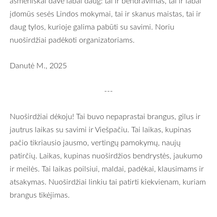
asmeniškai davė labai daug: tai ir bendravimas, tai ir labai
įdomūs sesės Lindos mokymai, tai ir skanus maistas, tai ir
daug tylos, kurioje galima pabūti su savimi. Noriu
nuoširdžiai padėkoti organizatoriams.
Danutė M., 2025
---
Nuoširdžiai dėkoju! Tai buvo nepaprastai brangus, gilus ir
jautrus laikas su savimi ir Viešpačiu. Tai laikas, kupinas
pačio tikriausio jausmo, vertingų pamokymų, naujų
patirčių. Laikas, kupinas nuoširdžios bendrystės, jaukumo
ir meilės. Tai laikas poilsiui, maldai, padėkai, klausimams ir
atsakymas. Nuoširdžiai linkiu tai patirti kiekvienam, kuriam
brangus tikėjimas.