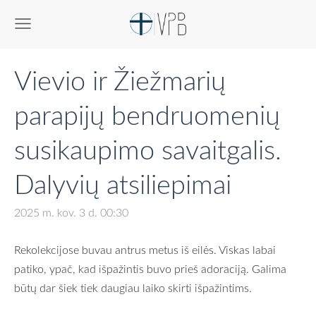
Vievio ir Žiežmarių
parapijų bendruomenių
susikaupimo savaitgalis.
Dalyvių atsiliepimai
2025 m. kov. 3 d. 00:30
Rekolekcijose buvau antrus metus iš eilės. Viskas labai
patiko, ypač, kad išpažintis buvo prieš adoraciją. Galima
būtų dar šiek tiek daugiau laiko skirti išpažintims.