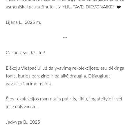
asmeniškai gauta žinute: „MYLIU TAVE, DIEVO VAIKE!“ ❤️
Lijana L., 2025 m.
---
Garbė Jėzui Kristui!
Dėkoju Viešpačiui už dalyvavimą rekolekcijose, esu dėkinga
toms, kurios paragino ir palaikė draugiją. Džiaugiuosi
gavusi užtarimo maldą.
Šios rekolekcijos man nauja patirtis, tikiu, jog ateityje ir vėl
jose dalyvausiu.
Jadvyga B., 2025