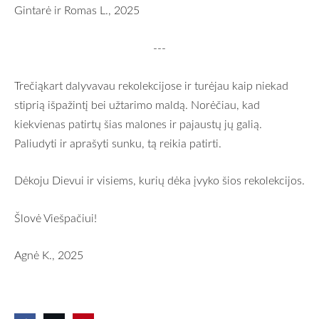
Gintarė ir Romas L., 2025
---
Trečiąkart dalyvavau rekolekcijose ir turėjau kaip niekad
stiprią išpažintį bei užtarimo maldą. Norėčiau, kad
kiekvienas patirtų šias malones ir pajaustų jų galią.
Paliudyti ir aprašyti sunku, tą reikia patirti.
Dėkoju Dievui ir visiems, kurių dėka įvyko šios rekolekcijos.
Šlovė Viešpačiui!
Agnė K., 2025