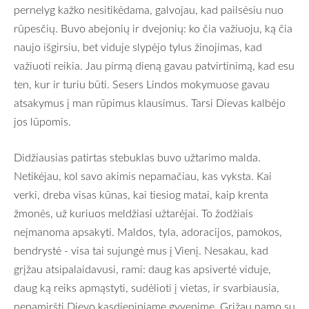
pernelyg kažko nesitikėdama, galvojau, kad pailsėsiu nuo
rūpesčių. Buvo abejonių ir dvejonių: ko čia važiuoju, ką čia
naujo išgirsiu, bet viduje slypėjo tylus žinojimas, kad
važiuoti reikia. Jau pirmą dieną gavau patvirtinimą, kad esu
ten, kur ir turiu būti. Sesers Lindos mokymuose gavau
atsakymus į man rūpimus klausimus. Tarsi Dievas kalbėjo
jos lūpomis.
Didžiausias patirtas stebuklas buvo užtarimo malda.
Netikėjau, kol savo akimis nepamačiau, kas vyksta. Kai
verki, dreba visas kūnas, kai tiesiog matai, kaip krenta
žmonės, už kuriuos meldžiasi užtarėjai. To žodžiais
neįmanoma apsakyti. Maldos, tyla, adoracijos, pamokos,
bendrystė - visa tai sujungė mus į Vienį. Nesakau, kad
grįžau atsipalaidavusi, rami: daug kas apsivertė viduje,
daug ką reiks apmąstyti, sudėlioti į vietas, ir svarbiausia,
nepamiršti Dievo kasdieniniame gyvenime. Grįžau namo su