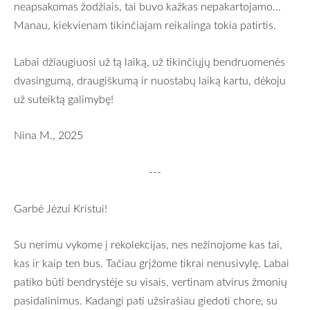
neapsakomas žodžiais, tai buvo kažkas nepakartojamo...
Manau, kiekvienam tikinčiajam reikalinga tokia patirtis.
Labai džiaugiuosi už tą laiką, už tikinčiųjų bendruomenės
dvasingumą, draugiškumą ir nuostabų laiką kartu, dėkoju
už suteiktą galimybę!
Nina M., 2025
---
Garbė Jėzui Kristui!
Su nerimu vykome į rekolekcijas, nes nežinojome kas tai,
kas ir kaip ten bus. Tačiau grįžome tikrai nenusivylę. Labai
patiko būti bendrystėje su visais, vertinam atvirus žmonių
pasidalinimus. Kadangi pati užsirašiau giedoti chore, su